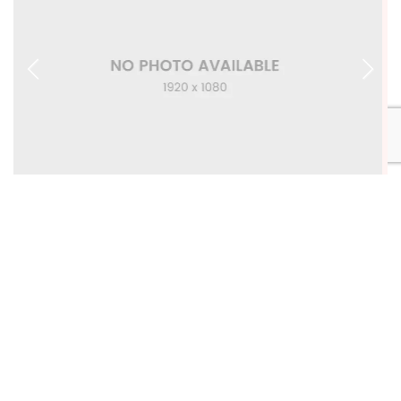
Donec vel finibus massa. Cras et nibh risus. Morbi at
eu venenatis, nibh nec vehicula fermentum felis
enim.