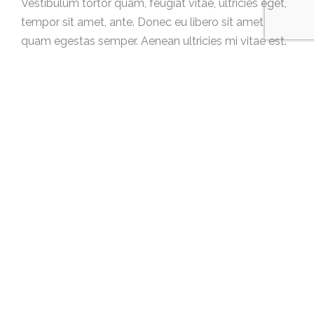
Vestibulum tortor quam, feugiat vitae, ultricies eget,
tempor sit amet, ante. Donec eu libero sit amet
quam egestas semper. Aenean ultricies mi vitae est.
Mauris placerat eleifend leo. Sed ut perspiciatis unde
omnis iste natus error sit voluptatem. Fusce gravida
pretium eleifend vitae neque ac eros blandit, non
tristique dui aliquet. Praesent sagittis massa quis
nulla pretium vestibulum. Suspendisse tincidunt et
nisi ac fringilla. Vivamus vel efficitur justo. Quisque
nec nisl pharetra, convallis ligula maximus,
consectetur est. Maecenas et lorem sit amet arcu
commodo ornare.
Photography
,
Wedding
Tags
Share